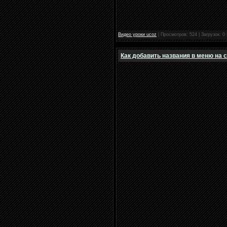
Видео уроки ucoz
|
Просмотров:
524
|
Загрузок:
0
Как добавить названия в меню на 