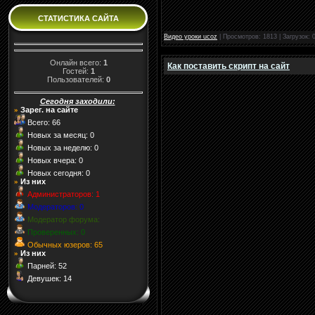
СТАТИСТИКА САЙТА
Видео уроки ucoz
|
Просмотров:
1813
|
Загрузок:
Онлайн всего:
1
Как поставить скрипт на сайт
Гостей:
1
Пользователей:
0
Сегодня заходили:
Зарег. на сайте
»
Всего: 66
Новых за месяц: 0
Новых за неделю: 0
Новых вчера: 0
Новых сегодня: 0
Из них
»
Администраторов: 1
Модераторов: 0
Модератор форума:
Проверенных: 0
Обычных юзеров: 65
Из них
»
Парней: 52
Девушек: 14