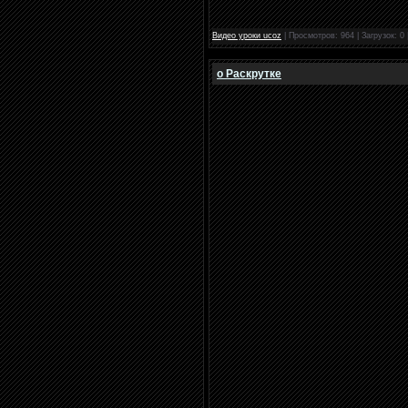
Видео уроки ucoz
|
Просмотров:
964
|
Загрузок:
0
о Раскрутке