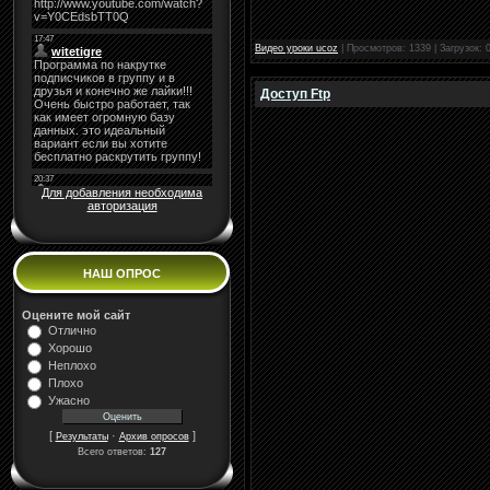
Видео уроки ucoz
|
Просмотров:
1339
|
Загрузок:
Доступ Ftp
Для добавления необходима
авторизация
НАШ ОПРОС
Оцените мой сайт
Отлично
Хорошо
Неплохо
Плохо
Ужасно
[
·
]
Результаты
Архив опросов
Всего ответов:
127