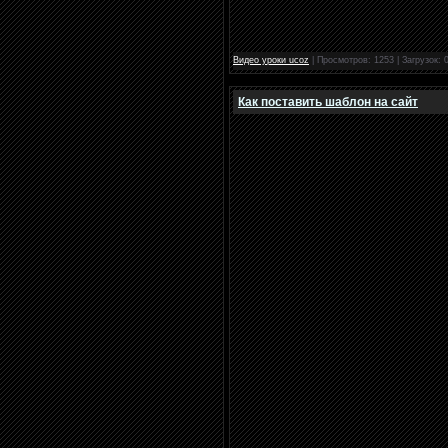
Видео уроки ucoz
|
Просмотров:
1253
|
Загрузок:
Как поставить шаблон на сайт